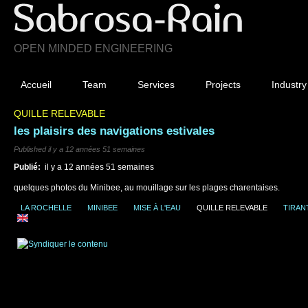
OPEN MINDED ENGINEERING
Accueil
Team
Services
Projects
Industry
QUILLE RELEVABLE
les plaisirs des navigations estivales
Published il y a 12 années 51 semaines
Publié:
il y a 12 années 51 semaines
quelques photos du Minibee, au mouillage sur les plages charentaises.
LA ROCHELLE
MINIBEE
MISE À L'EAU
QUILLE RELEVABLE
TIRAN